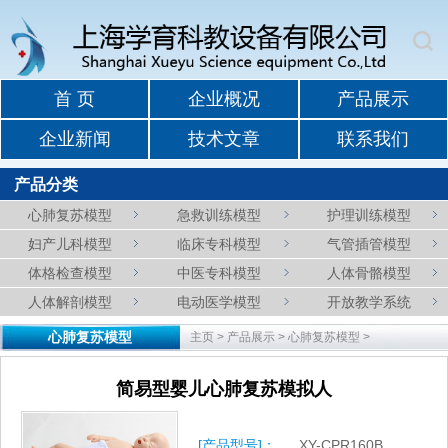
首 页
企业概况
产品展示
企业新闻
技术文章
联系我们
产品分类
心肺复苏模型
急救训练模型
护理训练模型
妇产儿科模型
临床专科模型
气管插管模型
体格检查模型
中医专科模型
人体骨骼模型
人体解剖模型
电动医学模型
开放教学系统
心肺复苏模型
主页
>
产品展示
>
心肺复苏模型
>
简易型婴儿心肺复苏模拟人
[产品型号]：
XY-CPR160B