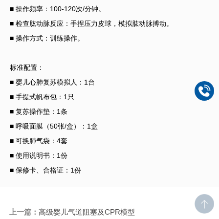
■ 操作频率：100-120次/分钟。
■ 检查肱动脉反应：手捏压力皮球，模拟肱动脉搏动。
■ 操作方式：训练操作。
标准配置：
■ 婴儿心肺复苏模拟人：1台
■ 手提式帆布包：1只
■ 复苏操作垫：1条
■ 呼吸面膜（50张/盒）：1盒
■ 可换肺气袋：4套
■ 使用说明书：1份
■ 保修卡、合格证：1份
上一篇：
高级婴儿气道阻塞及CPR模型