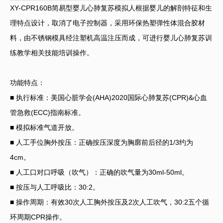
XY-CPR160B简易型婴儿心肺复苏模拟人根据婴儿的解剖特征和生
理特点设计，取消了电子控制器，采用环保热塑弹性体混合胶材
料，由不锈钢模具经注塑机高温注压而成，可进行婴儿心肺复苏训
练教学相关技能培训操作。
功能特点：
■ 执行标准：美国心脏学会(AHA)2020国际心肺复苏(CPR)&心血
管急救(ECC)指南标准。
■ 模拟标准气道开放。
■ 人工手位胸外按压：正确按压深度为胸廓前后径的1/3约为
4cm。
■ 人工口对口呼吸（吹气）：正确的吹气量为30ml-50ml。
■ 按压与人工呼吸比：30:2。
■ 操作周期：有效30次人工胸外按压及2次人工吹气，30:2五个循
环周期CPR操作。