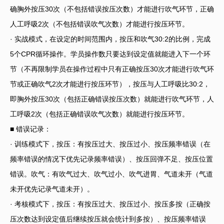
确胸外按压30次（不包括错误按压次数）才能进行吹气环节，正确
人工呼吸2次（不包括错误吹气次数）才能进行按压环节。
· 实战模式，在设定的时间范围内，按压和吹气30:2的比例，完成
5个CPR循环操作。学员操作数只要达到设定值就能进入下一个环
节（不再限制学员在操作过程中只有正确按压30次才能进行吹气环
节或正确吹气2次才能进行按压环节），按压与人工呼吸比30:2，
即胸外按压30次（包括正确错误按压次数）就能进行吹气环节，人
工呼吸2次（包括正确错误吹气次数）就能进行按压环节。
■ 错误记录：
· 训练模式下，按压：有按压过大、按压过小、按压频率错误（在
频率错误的情况下优先记录频率错误）、按压回弹不足、按压位置
错误。吹气：有吹气过大、吹气过小、吹气进胃、气道未开（气道
未开优先记录气道未开）。
· 考核模式下，按压：有按压过大、按压过小、按压多按（正确按
压次数达到设定值后继续按压就会统计到多按）、按压频率错误