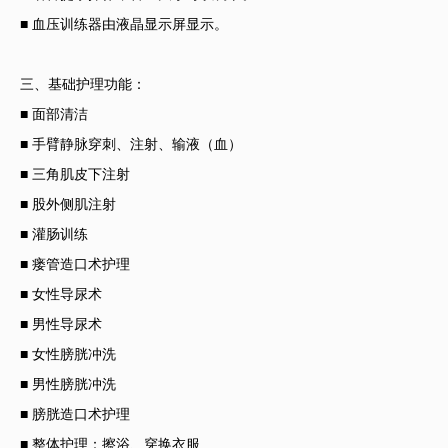
■ 血压训练器由液晶显示屏显示。
三、基础护理功能：
■ 面部清洁
■ 手臂静脉穿刺、注射、输液（血）
■ 三角肌皮下注射
■ 股外侧肌注射
■ 灌肠训练
■ 瘘管造口术护理
■ 女性导尿术
■ 男性导尿术
■ 女性膀胱冲洗
■ 男性膀胱冲洗
■ 膀胱造口术护理
■ 整体护理：擦浴、穿换衣服