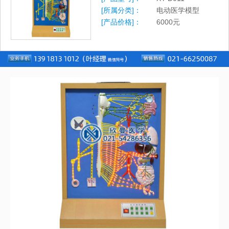
[所属分类]：
电动医学模型
[产品价格]：
6000
元