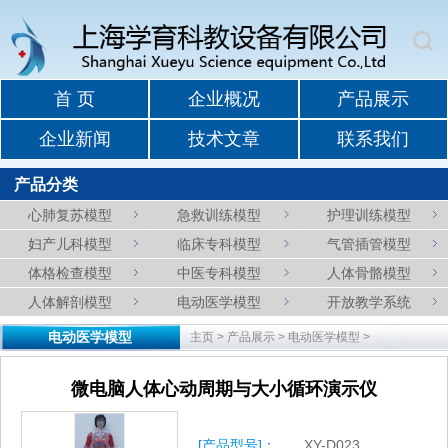
首 页
企业概况
产品展示
企业新闻
技术文章
联系我们
产品分类
心肺复苏模型
急救训练模型
护理训练模型
妇产儿科模型
临床专科模型
气管插管模型
体格检查模型
中医专科模型
人体骨骼模型
人体解剖模型
电动医学模型
开放教学系统
电动医学模型
主页
>
产品展示
>
电动医学模型
>
微电脑人体心动周期与大小循环演示仪
[产品型号]：
XY-D023