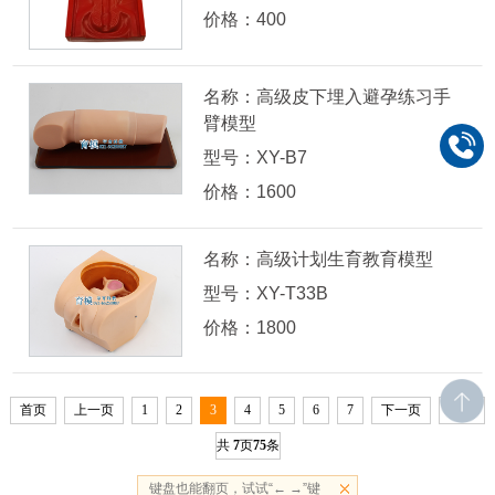
价格：400
名称：高级皮下埋入避孕练习手
臂模型
型号：XY-B7
价格：1600
名称：高级计划生育教育模型
型号：XY-T33B
价格：1800
首页
上一页
1
2
3
4
5
6
7
下一页
末页
共
7
页
75
条
键盘也能翻页，试试“← →”键