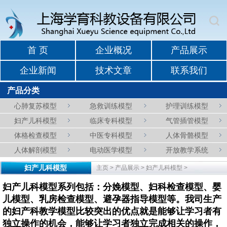
首 页
企业概况
产品展示
企业新闻
技术文章
联系我们
产品分类
心肺复苏模型
急救训练模型
护理训练模型
妇产儿科模型
临床专科模型
气管插管模型
体格检查模型
中医专科模型
人体骨骼模型
人体解剖模型
电动医学模型
开放教学系统
妇产儿科模型
主页
>
产品展示
>
妇产儿科模型
>
妇产儿科模型系列包括：分娩模型、妇科检查模型、婴
儿模型、乳房检查模型、避孕器指导模型等。我司生产
的妇产科教学模型比较突出的优点就是能够让学习者有
独立操作的机会，能够让学习者独立完成相关的操作，