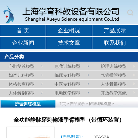
首 页
企业概况
产品展示
企业新闻
技术文章
联系我们
产品分类
心肺复苏模型
急救训练模型
护理训练模型
妇产儿科模型
临床专科模型
气管插管模型
体格检查模型
中医专科模型
人体骨骼模型
人体解剖模型
电动医学模型
开放教学系统
护理训练模型
主页
>
产品展示
>
护理训练模型
>
全功能静脉穿刺输液手臂模型（带循环装置）
[产品型号]：
XY-S2A