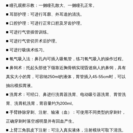
■ 瞳孔观察示教：一侧瞳孔散大、一侧瞳孔正常。
■ 耳部护理：可进行耳廓、外耳道的清洗。
■ 口腔护理：可进行正常口腔及牙齿护理。
■ 可进行气管插管训练。
■ 可进行气管切开术后护理。
■ 可进行吸痰术练习。
■ 氧气吸入法：鼻孔内可插入吸氧管，练习氧气吸入的操作过程。
■ 鼻饲术：托起头部使下颌靠近胸骨柄实现昏迷病人的鼻饲，具有
真实大小的胃，可容纳250ml的液体，胃管插入45-55cm时，可以
抽出模拟胃液。
■ 洗胃术：可经口、鼻进行洗胃器洗胃、电动吸引器洗胃、胃管洗
胃、洗胃机洗胃，胃容量约为200ml。
■ 手臂静脉穿刺、注射、输液（血）：可使用不同类型的穿刺针，
正确穿刺时落空感明显并有回血产生。
■ 上臂三角肌皮下注射：可注入真实液体，注射模块可取下清洗。