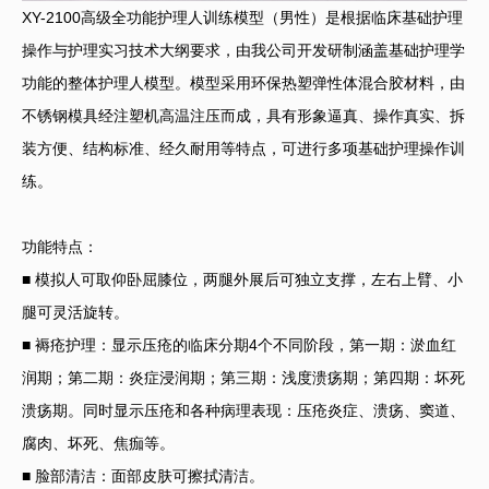
XY-2100高级全功能护理人训练模型（男性）是根据临床基础护理
操作与护理实习技术大纲要求，由我公司开发研制涵盖基础护理学
功能的整体护理人模型。模型采用环保热塑弹性体混合胶材料，由
不锈钢模具经注塑机高温注压而成，具有形象逼真、操作真实、拆
装方便、结构标准、经久耐用等特点，可进行多项基础护理操作训
练。
功能特点：
■ 模拟人可取仰卧屈膝位，两腿外展后可独立支撑，左右上臂、小
腿可灵活旋转。
■ 褥疮护理：显示压疮的临床分期4个不同阶段，第一期：淤血红
润期；第二期：炎症浸润期；第三期：浅度溃疡期；第四期：坏死
溃疡期。同时显示压疮和各种病理表现：压疮炎症、溃疡、窦道、
腐肉、坏死、焦痂等。
■ 脸部清洁：面部皮肤可擦拭清洁。