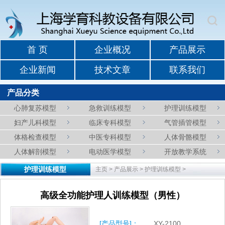
首 页
企业概况
产品展示
企业新闻
技术文章
联系我们
产品分类
心肺复苏模型
急救训练模型
护理训练模型
妇产儿科模型
临床专科模型
气管插管模型
体格检查模型
中医专科模型
人体骨骼模型
人体解剖模型
电动医学模型
开放教学系统
护理训练模型
主页
>
产品展示
>
护理训练模型
>
高级全功能护理人训练模型（男性）
[产品型号]：
XY-2100