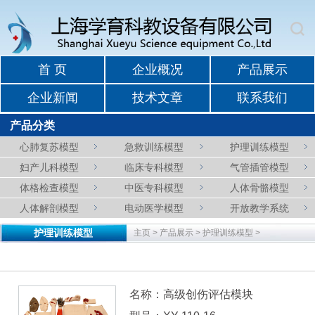
首 页
企业概况
产品展示
企业新闻
技术文章
联系我们
产品分类
心肺复苏模型
急救训练模型
护理训练模型
妇产儿科模型
临床专科模型
气管插管模型
体格检查模型
中医专科模型
人体骨骼模型
人体解剖模型
电动医学模型
开放教学系统
护理训练模型
主页
>
产品展示
>
护理训练模型
>
名称：高级创伤评估模块