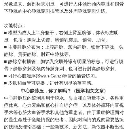
形象逼真、解剖标志明显，可进行人体颈部颈内静脉和锁骨
下静脉的中心静脉穿刺插管以及外周静脉穿刺训练。
功能特点：
■ 模型为成人上半身躯干，右侧上臂至腕部，体表标志明
显，包括：胸骨上切迹、胸锁乳突肌、锁骨、肋骨。
■ 主要静脉分布为：上腔静脉、颈内静脉、锁骨下静脉、头
静脉、贵要静脉、肘正中静脉等。
■ 静脉穿刺插管：胸锁乳突肌外缘有明显的标志，可进行锁
骨下静脉穿刺及颈内静脉穿刺，也可进行肘窝静脉穿刺。
■ 可行心脏漂浮(Swan-Ganz)导管的插管练习。
■ 皮肤和血管可更换，进针有明显的落空感。
中心静脉压，你了解吗？（医学相关文章）
中心静脉压的监测常用于脱水、失血和血容量不足、各种重
症休克、心力衰竭和低心排血综合症，以及体外循环内直视
手术等心脏大血管手术和其他危重患者。由于重症护理面对
的是生命处于危险情况的患者，因此对病情的观察需要熟练
的技能及理论基础；一些新技术、新方法、新仪器不断出现