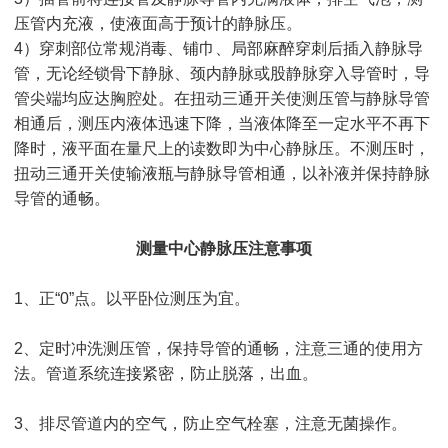
压管内充液，使液面高于预计的静脉压。
4）穿刺部位常规消毒、铺巾、局部麻醉穿刺后插入静脉导
管，无论经锁骨下静脉、颈内静脉或股静脉穿入导管时，导
管尖端均应达胸腔处。在扭动三通开关使测压管与静脉导管
相通后，测压内液体迅速下降，当液体降至一定水平不再下
降时，液平面在量尺上的读数即为中心静脉压。不测压时，
扭动三通开关使输液瓶与静脉导管相通，以补液并保持静脉
导管的通畅。
测量中心静脉压注意事项
1、正“0”点。以平卧位测压为宜。
2、定时冲洗测压管，保持导管的通畅，注意三通的使用方
法。管道系统连接紧密，防止脱落，出血。
3、排尽管道内的空气，防止空气栓塞，注意无菌操作。