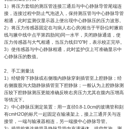
1）将压力套组的测压管连接三通后与中心静脉导管尾端连
接，连接过程中防止气泡进入，保持测压管与中心静脉导管
相通，此时监测仪显示器上便出现中心静脉压的压力波形。
2）将压力传感器固定在与病人右心房(相当于平卧位时腋前
线与腋中线中点平第四肋间)同一水平，关闭静脉通道，使
压力传感器与大气相通，当压力线归“0”时，表示校正完毕。
3）使传感器与中心静脉相通，此时监护仪上可准确显示中
心静脉压的数值。
2、手工测量法
1）经锁骨下静脉或右侧颈内静脉穿刺插管至上腔静脉；经
右侧腹股沟大隐静脉插管至下腔静脉；一般认为上腔静脉测
压较下腔静脉测压更能准确反映右房压力尤其在腹内压增高
等情况下。
2）中心静脉压测定装置：用一直径0.8-1.0cm的玻璃管和刻
有cmH2O的标尺一起固定在输液架上，接上三通开关与连
接管，一端与输液器相连，另一端接中心静脉导管。
3）插管前将连接管及静脉导管内充满液体，排空气泡，测