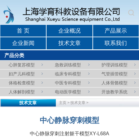
首 页
企业概况
产品展示
企业新闻
技术文章
联系我们
产品分类
心肺复苏模型
急救训练模型
护理训练模型
妇产儿科模型
临床专科模型
气管插管模型
体格检查模型
中医专科模型
人体骨骼模型
人体解剖模型
电动医学模型
开放教学系统
技术文章
主页
>
技术文章
>
中心静脉穿刺模型
中心静脉穿刺注射躯干模型XY-L68A