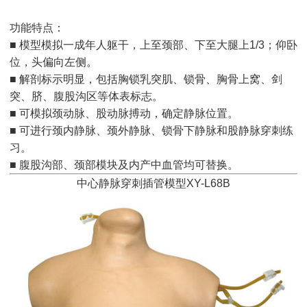
功能特点：
■ 模型模拟一成年人躯干，上至颈部、下至大腿上1/3；仰卧
位，头偏向左侧。
■ 解剖标示明显，包括胸锁乳突肌、锁骨、胸骨上窝、剑
突、脐、腹股沟区等体表标志。
■ 可模拟颈动脉、股动脉搏动，确定静脉位置。
■ 可进行颈内静脉、颈外静脉、锁骨下静脉和股静脉穿刺练
习。
■ 腹股沟部、颈部模块及内产中血管均可替换。
中心静脉穿刺插管模型XY-L68B