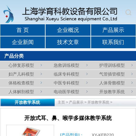
首 页
企业概况
产品展示
企业新闻
技术文章
联系我们
产品分类
心肺复苏模型
急救训练模型
护理训练模型
妇产儿科模型
临床专科模型
气管插管模型
体格检查模型
中医专科模型
人体骨骼模型
人体解剖模型
电动医学模型
开放教学系统
开放教学系统
主页
>
产品展示
>
开放教学系统
>
开放式耳、鼻、喉学多媒体教学系统
[产品型号]：
XY-KEB220