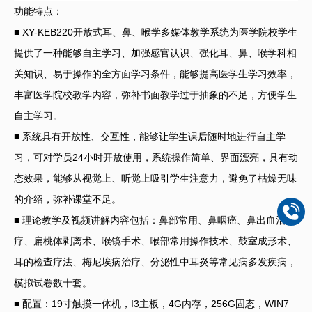
功能特点：
■ XY-KEB220开放式耳、鼻、喉学多媒体教学系统为医学院校学生
提供了一种能够自主学习、加强感官认识、强化耳、鼻、喉学科相
关知识、易于操作的全方面学习条件，能够提高医学生学习效率，
丰富医学院校教学内容，弥补书面教学过于抽象的不足，方便学生
自主学习。
■ 系统具有开放性、交互性，能够让学生课后随时地进行自主学
习，可对学员24小时开放使用，系统操作简单、界面漂亮，具有动
态效果，能够从视觉上、听觉上吸引学生注意力，避免了枯燥无味
的介绍，弥补课堂不足。
■ 理论教学及视频讲解内容包括：鼻部常用、鼻咽癌、鼻出血治
疗、扁桃体剥离术、喉镜手术、喉部常用操作技术、鼓室成形术、
耳的检查疗法、梅尼埃病治疗、分泌性中耳炎等常见病多发疾病，
模拟试卷数十套。
■ 配置：19寸触摸一体机，I3主板，4G内存，256G固态，WIN7