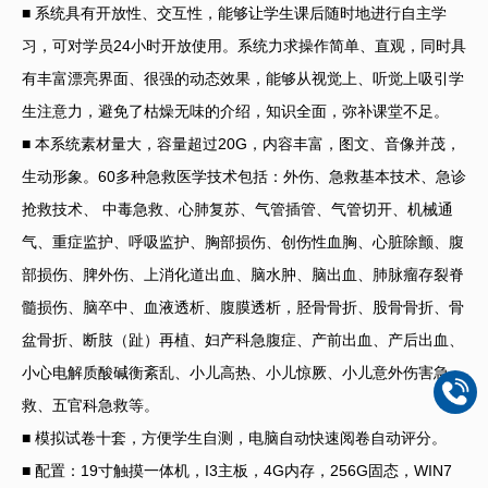
■ 系统具有开放性、交互性，能够让学生课后随时地进行自主学
习，可对学员24小时开放使用。系统力求操作简单、直观，同时具
有丰富漂亮界面、很强的动态效果，能够从视觉上、听觉上吸引学
生注意力，避免了枯燥无味的介绍，知识全面，弥补课堂不足。
■ 本系统素材量大，容量超过20G，内容丰富，图文、音像并茂，
生动形象。60多种急救医学技术包括：外伤、急救基本技术、急诊
抢救技术、 中毒急救、心肺复苏、气管插管、气管切开、机械通
气、重症监护、呼吸监护、胸部损伤、创伤性血胸、心脏除颤、腹
部损伤、脾外伤、上消化道出血、脑水肿、脑出血、肺脉瘤存裂脊
髓损伤、脑卒中、血液透析、腹膜透析，胫骨骨折、股骨骨折、骨
盆骨折、断肢（趾）再植、妇产科急腹症、产前出血、产后出血、
小心电解质酸碱衡紊乱、小儿高热、小儿惊厥、小儿意外伤害急
救、五官科急救等。
■ 模拟试卷十套，方便学生自测，电脑自动快速阅卷自动评分。
■ 配置：19寸触摸一体机，I3主板，4G内存，256G固态，WIN7