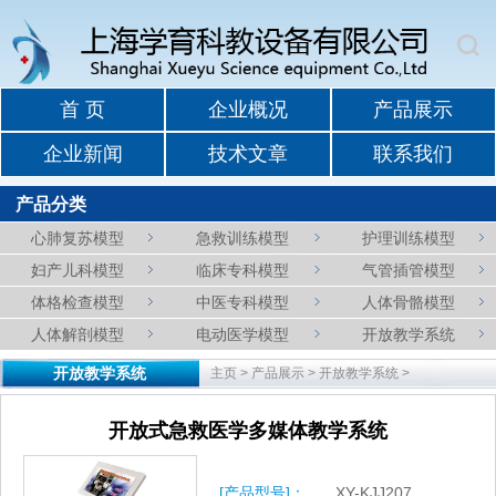
首 页
企业概况
产品展示
企业新闻
技术文章
联系我们
产品分类
心肺复苏模型
急救训练模型
护理训练模型
妇产儿科模型
临床专科模型
气管插管模型
体格检查模型
中医专科模型
人体骨骼模型
人体解剖模型
电动医学模型
开放教学系统
开放教学系统
主页
>
产品展示
>
开放教学系统
>
开放式急救医学多媒体教学系统
[产品型号]：
XY-KJJ207