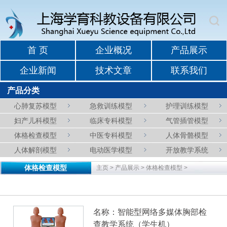
首 页
企业概况
产品展示
企业新闻
技术文章
联系我们
产品分类
心肺复苏模型
急救训练模型
护理训练模型
妇产儿科模型
临床专科模型
气管插管模型
体格检查模型
中医专科模型
人体骨骼模型
人体解剖模型
电动医学模型
开放教学系统
体格检查模型
主页
>
产品展示
>
体格检查模型
>
名称：智能型网络多媒体胸部检
查教学系统（学生机）