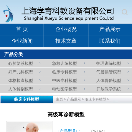
首 页
企业概况
产品展示
企业新闻
技术文章
联系我们
产品分类
心肺复苏模型
急救训练模型
护理训练模型
妇产儿科模型
临床专科模型
气管插管模型
体格检查模型
中医专科模型
人体骨骼模型
人体解剖模型
电动医学模型
开放教学系统
临床专科模型
主页
>
产品展示
>
临床专科模型
>
高级耳诊断模型
[产品型号]：
XY-LV41