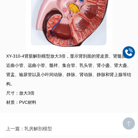
XY-310-4肾脏解剖模型放大3倍，显示肾剖面的肾皮质、肾髓质、
近曲小管、远曲小管、髓袢、集合管、乳头管、肾小盏、肾大盏、
肾盂、输尿管以及小叶间动脉、静脉、肾动脉、静脉和肾上腺等结
构。
尺寸：放大3倍
材质：PVC材料
上一篇：
乳房解剖模型