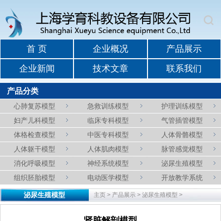
首 页
企业概况
产品展示
企业新闻
技术文章
联系我们
产品分类
心肺复苏模型
急救训练模型
护理训练模型
妇产儿科模型
临床专科模型
气管插管模型
体格检查模型
中医专科模型
人体骨骼模型
人体躯干模型
人体肌肉模型
脉管感觉模型
消化呼吸模型
神经系统模型
泌尿生殖模型
组织胚胎模型
电动医学模型
开放教学系统
泌尿生殖模型
主页
>
产品展示
>
泌尿生殖模型
>
肾脏解剖模型