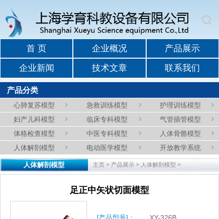
首 页
企业概况
产品展示
企业新闻
技术文章
联系我们
产品分类
心肺复苏模型
急救训练模型
护理训练模型
妇产儿科模型
临床专科模型
气管插管模型
体格检查模型
中医专科模型
人体骨骼模型
人体解剖模型
电动医学模型
开放教学系统
人体解剖模型
主页
>
产品展示
>
人体解剖模型
>
足正中矢状切面模型
[产品型号]：
XY-326B