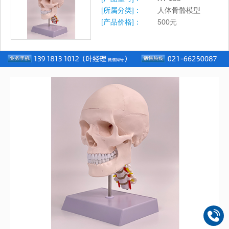
[所属分类]：
人体骨骼模型
[产品价格]：
500
元