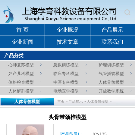
首 页
企业概况
产品展示
企业新闻
技术文章
联系我们
产品分类
心肺复苏模型
急救训练模型
护理训练模型
妇产儿科模型
临床专科模型
气管插管模型
体格检查模型
中医专科模型
人体骨骼模型
人体解剖模型
电动医学模型
开放教学系统
人体骨骼模型
主页
>
产品展示
>
人体骨骼模型
>
头骨带颈椎模型
[产品型号]：
XY-135