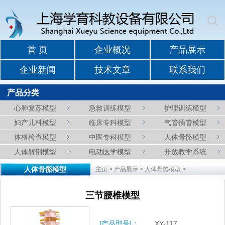
首 页
企业概况
产品展示
企业新闻
技术文章
联系我们
产品分类
心肺复苏模型
急救训练模型
护理训练模型
妇产儿科模型
临床专科模型
气管插管模型
体格检查模型
中医专科模型
人体骨骼模型
人体解剖模型
电动医学模型
开放教学系统
人体骨骼模型
主页
>
产品展示
>
人体骨骼模型
>
三节腰椎模型
[产品型号]：
XY-117