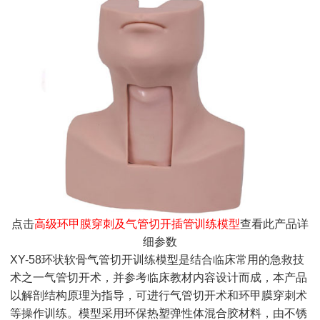
点击
高级环甲膜穿刺及气管切开插管训练模型
查看此产品详
细参数
XY-58环状软骨气管切开训练模型是结合临床常用的急救技
术之一气管切开术，并参考临床教材内容设计而成，本产品
以解剖结构原理为指导，可进行气管切开术和环甲膜穿刺术
等操作训练。模型采用环保热塑弹性体混合胶材料，由不锈