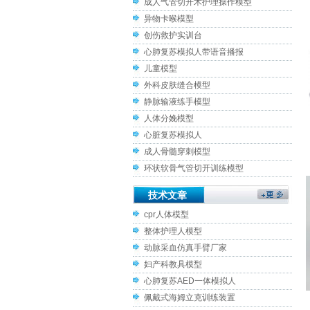
成人气管切开术护理操作模型
异物卡喉模型
创伤救护实训台
心肺复苏模拟人带语音播报
儿童模型
外科皮肤缝合模型
静脉输液练手模型
人体分娩模型
心脏复苏模拟人
成人骨髓穿刺模型
环状软骨气管切开训练模型
技术文章
更多>>
cpr人体模型
整体护理人模型
动脉采血仿真手臂厂家
妇产科教具模型
心肺复苏AED一体模拟人
佩戴式海姆立克训练装置