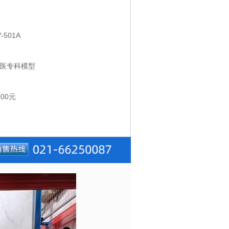
Y-501A
医专科模型
500
元