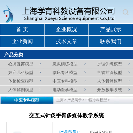
首 页
企业概况
产品展示
企业新闻
技术文章
联系我们
产品分类
心肺复苏模型
急救训练模型
护理训练模型
妇产儿科模型
临床专科模型
气管插管模型
体格检查模型
中医专科模型
人体骨骼模型
人体解剖模型
电动医学模型
开放教学系统
中医专科模型
主页
>
产品展示
>
中医专科模型
>
交互式针灸手臂多媒体教学系统
[产品型号]：
XY-ARM200