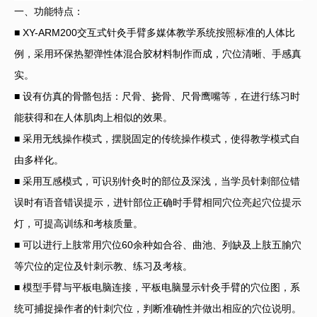
一、功能特点：
■ XY-ARM200交互式针灸手臂多媒体教学系统按照标准的人体比
例，采用环保热塑弹性体混合胶材料制作而成，穴位清晰、手感真
实。
■ 设有仿真的骨骼包括：尺骨、挠骨、尺骨鹰嘴等，在进行练习时
能获得和在人体肌肉上相似的效果。
■ 采用无线操作模式，摆脱固定的传统操作模式，使得教学模式自
由多样化。
■ 采用互感模式，可识别针灸时的部位及深浅，当学员针刺部位错
误时有语音错误提示，进针部位正确时手臂相同穴位亮起穴位提示
灯，可提高训练和考核质量。
■ 可以进行上肢常用穴位60余种如合谷、曲池、列缺及上肢五腧穴
等穴位的定位及针刺示教、练习及考核。
■ 模型手臂与平板电脑连接，平板电脑显示针灸手臂的穴位图，系
统可捕捉操作者的针刺穴位，判断准确性并做出相应的穴位说明。