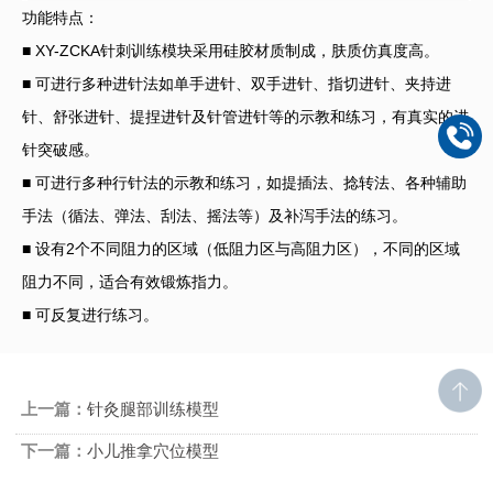
功能特点：
■ XY-ZCKA针刺训练模块采用硅胶材质制成，肤质仿真度高。
■ 可进行多种进针法如单手进针、双手进针、指切进针、夹持进
针、舒张进针、提捏进针及针管进针等的示教和练习，有真实的进
针突破感。
■ 可进行多种行针法的示教和练习，如提插法、捻转法、各种辅助
手法（循法、弹法、刮法、摇法等）及补泻手法的练习。
■ 设有2个不同阻力的区域（低阻力区与高阻力区），不同的区域
阻力不同，适合有效锻炼指力。
■ 可反复进行练习。
上一篇：
针灸腿部训练模型
下一篇：
小儿推拿穴位模型