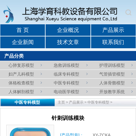
首 页
企业概况
产品展示
企业新闻
技术文章
联系我们
产品分类
心肺复苏模型
急救训练模型
护理训练模型
妇产儿科模型
临床专科模型
气管插管模型
体格检查模型
中医专科模型
人体骨骼模型
人体解剖模型
电动医学模型
开放教学系统
中医专科模型
主页
>
产品展示
>
中医专科模型
>
针刺训练模块
[产品型号]：
XY-ZCKA