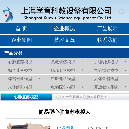
首 页
企业概况
产品展示
企业新闻
技术文章
联系我们
产品分类
心肺复苏模型
急救训练模型
护理训练模型
妇产儿科模型
临床专科模型
气管插管模型
体格检查模型
中医专科模型
人体骨骼模型
人体解剖模型
电动医学模型
开放教学系统
心肺复苏模型
主页
>
产品展示
>
心肺复苏模型
>
简易型心肺复苏模拟人
[产品型号]：
XY-CPR110