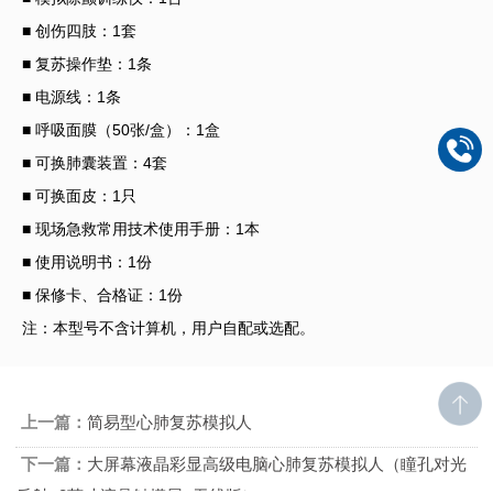
■ 创伤四肢：1套
■ 复苏操作垫：1条
■ 电源线：1条
■ 呼吸面膜（50张/盒）：1盒
■ 可换肺囊装置：4套
■ 可换面皮：1只
■ 现场急救常用技术使用手册：1本
■ 使用说明书：1份
■ 保修卡、合格证：1份
注：本型号不含计算机，用户自配或选配。
上一篇：
简易型心肺复苏模拟人
下一篇：
大屏幕液晶彩显高级电脑心肺复苏模拟人（瞳孔对光