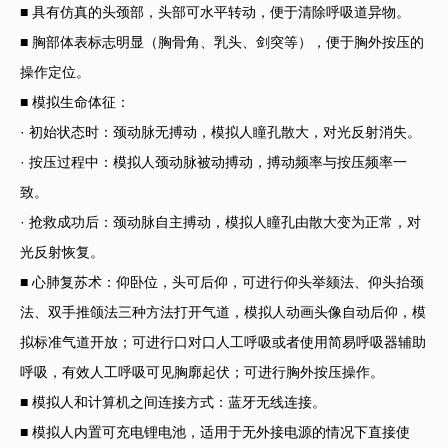
■ 具有仿真的头颈部，头部可水平转动，便于清除呼吸道异物。
■ 胸部体表标志明显（胸骨角、乳头、剑突等），便于胸外按压的
操作定位。
■ 模拟生命体征：
· 初始状态时：颈动脉无搏动，模拟人瞳孔散大，对光反射消失。
· 按压过程中：模拟人颈动脉被动搏动，搏动频率与按压频率一
致。
· 抢救成功后：颈动脉自主搏动，模拟人瞳孔由散大变为正常，对
光反射恢复。
■ 心肺复苏术：仰卧位，头可后仰，可进行仰头举颏法、仰头抬颈
法、双手推颌法三种方法打开气道，模拟人动画头像自动后仰，模
拟标准气道开放；可进行口对口人工呼吸或者使用简易呼吸器辅助
呼吸，有效人工呼吸可见胸廓起伏；可进行胸外按压操作。
■ 模拟人和计算机之间连接方式：蓝牙无线连接。
■ 模拟人内置可充电锂电池，适用于无外接电源的情况下直接使