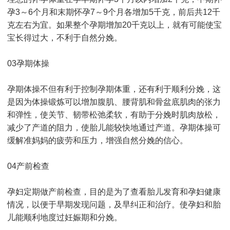
孕3～6个月和末期怀孕7～9个月各增加5千克，前后共12千
克左右为宜。如果整个孕期增加20千克以上，就有可能使宝
宝长得过大，不利于自然分娩。
03孕期体操
孕期体操不但有利于控制孕期体重，还有利于顺利分娩，这
是因为体操锻炼可以增加腹肌、腰背肌和骨盆底肌肉的张力
和弹性，使关节、韧带松弛柔软，有助于分娩时肌肉放松，
减少了产道的阻力，使胎儿能较快地通过产道。孕期体操可
缓解准妈妈的疲劳和压力，增强自然分娩的信心。
04产前检查
孕妇定期做产前检查，目的是为了查看胎儿发育和孕妇健康
情况，以便于早期发现问题，及早纠正和治疗。使孕妇和胎
儿能顺利地度过妊娠期和分娩。