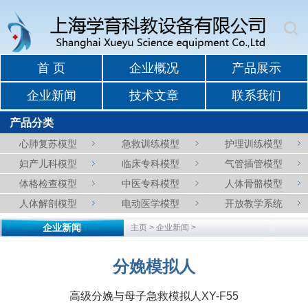
首 页
企业概况
产品展示
企业新闻
技术文章
联系我们
产品分类
心肺复苏模型
急救训练模型
护理训练模型
妇产儿科模型
临床专科模型
气管插管模型
体格检查模型
中医专科模型
人体骨骼模型
人体解剖模型
电动医学模型
开放教学系统
企业新闻
主页
>
企业新闻
>
分娩模拟人
高级分娩与母子急救模拟人XY-F55