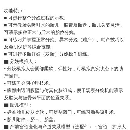
功能特点：
■ 可进行整个分娩过程的示教。
■ 可示教胎头吸引术的胎儿、脐带及胎盘，胎儿关节灵活，
可演示多种正常与异常的胎位分娩。
■ 可练习并掌握正常分娩、异常分娩（难产）、助产技巧以
及会阴保护等综合技能。
■ 可进行多胎妊娠（双胎）分娩操作训练。
▇ 分娩模拟人：
• 分娩模拟人会阴部柔软，弹性好，可模拟真实状态下的助
产操作。
• 可练习会阴护理技术。
• 腹部由透明腹壁与仿真皮肤组成，便于观察分娩机能演示
及胎头与坐骨棘平面的位置关系。
▇ 胎儿模型：
• 标准胎儿皮肤柔软，可辨别囟门，可练习胎头吸引术。
• 胎儿附件：脐带、胎盘。
▇ 产前宫颈变化与产道关系模型（选配件）：宫颈口扩张大