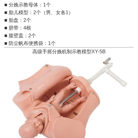
■ 分娩示教母体：1个
■ 胎儿模型：2个（男、女各1）
■ 胎盘：2个
■ 脐带：4根
■ 腹壁盖：2个
■ 防尘帆布便携袋：1个
高级手摇分娩机制示教模型XY-5B